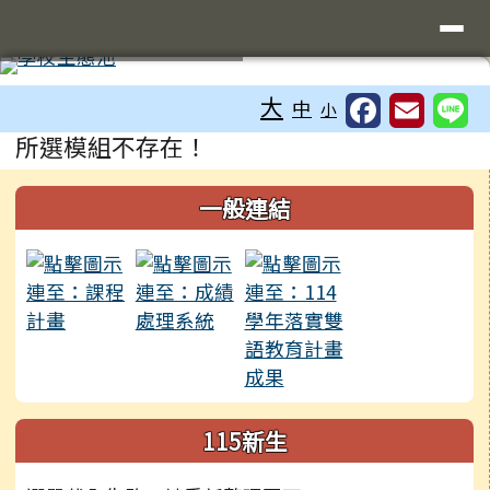
臺南市立大成國中全球資訊網
導覽列
跳至主內容區
工具列
⏸
大
中
小
頁尾區域
主內容區域
所選模組不存在！
左邊區域內容
一般連結
115新生