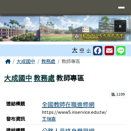
臺南市立大成國中全球資訊網
導覽列
跳至主內容區
⏸
工具列
大
中
小
頁尾區域
主內容區域
Home
大成國中
教務處
教師專區
大成國中
教務處
教師專區
1109
連結列表
連結標題
全國教師在職進修網
https://www5.inservice.edu.tw/
發布資訊
王瑞嘉
連結標題
公務人員終身學習網