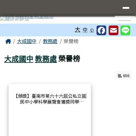
臺南市立大成國中全球資訊網
導覽列
跳至主內容區
工具列
⏸
大
中
小
頁尾區域
主內容區域
Home
大成國中
教務處
榮譽榜
大成國中
教務處
榮譽榜
656
【頒獎】臺南市第六十六屆公私立國
民中小學科學展覽會獲獎同學