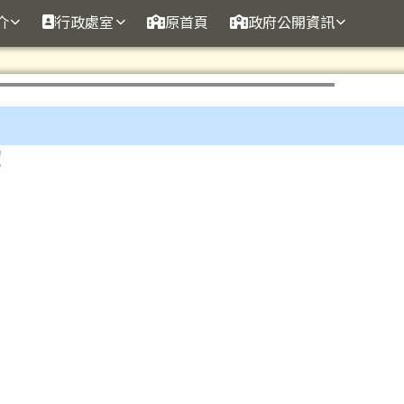
訊網
介
行政處室
原首頁
政府公開資訊
！