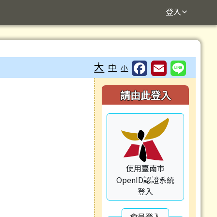
登入
⏸
大
中
小
右邊區域內容
請由此登入
使用臺南市
OpenID認證系統
登入
會員登入